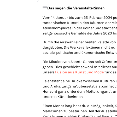
Das sagen die Veranstalter:innen
Vom 14. Januar bis zum 25. Februar 2024 pr
tansanischen Kunst in den Räumen der Micha
Atelierkomplexes in der Kölner Südstadt entf
zeitgenössische Gemälde der Jahre 2020 bi
Durch die Auswahl einer breiten Palette von
dargeboten. Die Werke reflektieren nicht nu
soziale, politische und ökonomische Entwic
Die Mission von Asante Sanaa seit Gründun
geben. Dies geschieht sowohl mit dieser au
unsere
Fusion aus Kunst und Mode
für das
Es entsteht eine Brücke zwischen Kulturen
und Afrika. ‚ungana‘, übersetzt als ‚connect
Horizont ganz unter dem Motto ‚ungana‘, u
unseren Künstler:innen.
Einen Monat lang hast du die Möglichkeit,
Maler:innen zu bestaunen. Teil der Ausste
Kunstszene wie Haji Chilonga und Evarist 