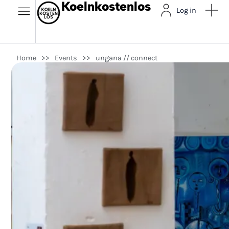
Koelnkostenlos
Log in
Home
>>
Events
>>
ungana // connect