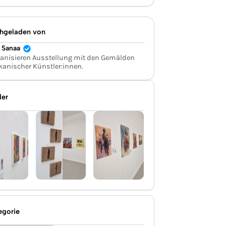
hgeladen von
 Sanaa
ganisieren Ausstellung mit den Gemälden
ikanischer Künstler:innen.
der
egorie