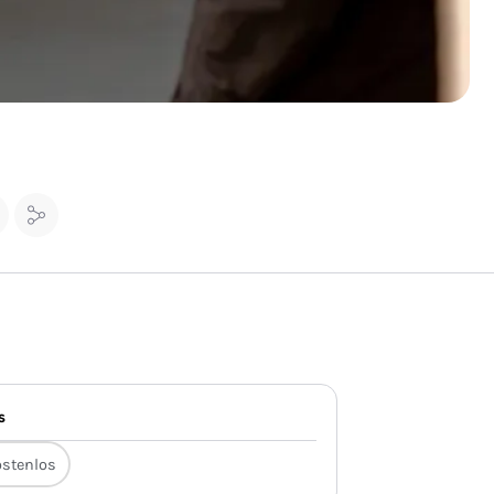
s
stenlos