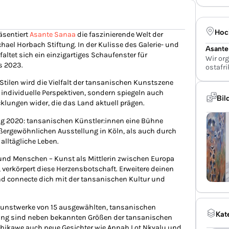
Hoc
äsentiert
Asante Sanaa
die faszinierende Welt der
el Horbach Stiftung. In der Kulisse des Galerie- und
Asante
altet sich ein einzigartiges Schaufenster für
Wir or
s 2023.
ostafr
 Stilen wird die Vielfalt der tansanischen Kunstszene
r individuelle Perspektiven, sondern spiegeln auch
Bil
klungen wider, die das Land aktuell prägen.
g 2020: tansanischen Künstler:innen eine Bühne
ßergewöhnlichen Ausstellung in Köln, als auch durch
 alltägliche Leben.
 und Menschen – Kunst als Mittlerin zwischen Europa
‘, verkörpert diese Herzensbotschaft. Erweitere deinen
nd connecte dich mit der tansanischen Kultur und
 Kunstwerke von 15 ausgewählten, tansanischen
Kat
llung sind neben bekannten Größen der tansanischen
Chikawe auch neue Gesichter wie Annah Lot Nkyalu und