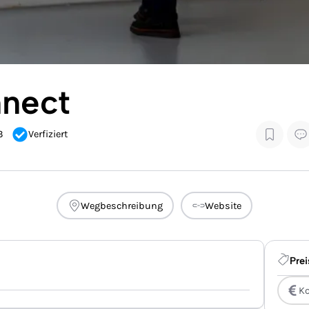
nnect
3
Verfiziert
Wegbeschreibung
Website
Prei
Ko