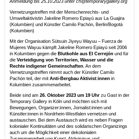
Anmeldung bis 25.10.2023 unter ch@temporarygallery.org
Vernetzungstreffen mit der Menschenrechts- und
Umweltaktivistin Jakeline Romero Epiayú aus La Guajira
(Kolumbien) und Künstler Camilo Pachón, Berlin/Bogotá
(Kolumbien)
Mit der Organisation Sütsuin Jiyeyu Wayuu – Fuerza de
Mujeres Wayuu kämpft Jakeline Romero Epiayú seit 2006
in Kolumbien gegen die
Blutkohle aus El Cerrejón
und für
die
Verteidigung von Territorien, Wasser und die
Rechte indigener Gemeinschaften
. An dem
Vernetzungstreffen nimmt auch der Künstler Camilo
Pachón teil, der mit
Anti-Bergbau Aktivist:innen
in
Kolumbien zusammenarbeitet.
Beide sind am
26. Oktober 2023 um 19 Uhr
zu Gast in der
Temporary Gallery in Köln und möchten sich mit
Bewegungen, Organizer:innen, Jornalist:innen und
Künstler:innen in Nordrhein-Westfalen vernetzen und
austauschen. Bei dem Austausch wird es neben Fragen
kolonialer Kontinuitäten und des solidarischen Organizings
auch um die Möglichkeit einer dekolonialen
Zusammenarbeit von Kunst, Aktivismus und