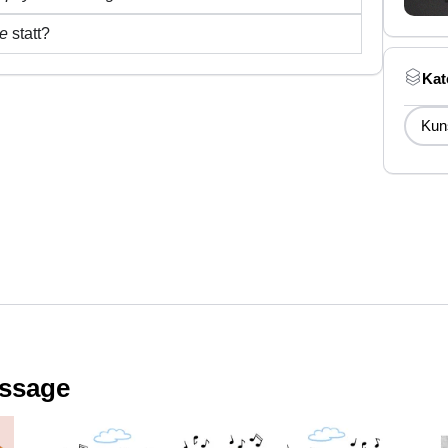
ge
statt?
Kat
Kun
issage