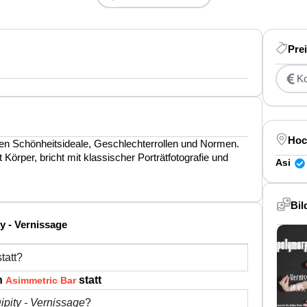
Pre
Ko
Hoc
agen Schönheitsideale, Geschlechterrollen und Normen.
 Körper, bricht mit klassischer Porträtfotografie und
Asi
Bil
ty - Vernissage
tatt?
in
statt
Asimmetric Bar
ipity - Vernissage
?