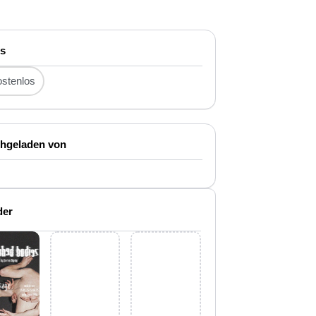
is
stenlos
hgeladen von
der