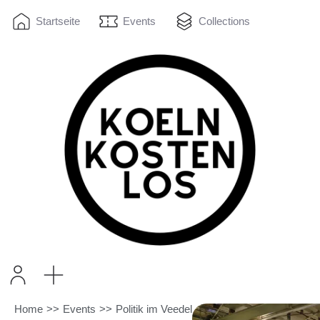
Startseite
Events
Collections
Home
>>
Events
>>
Politik im Veedel