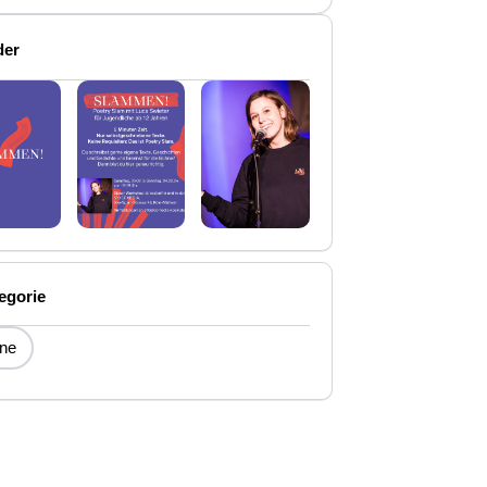
der
egorie
ne