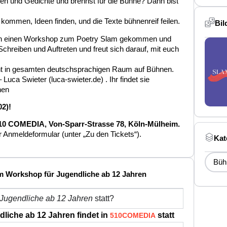
en und Gedichte und brennst für die Bühne? Dann bist
ommen, Ideen finden, und die Texte bühnenreif feilen.
Bil
durch einen Workshop zum Poetry Slam gekommen und
 Schreiben und Auftreten und freut sich darauf, mit euch
eht in gesamten deutschsprachigen Raum auf Bühnen.
 Luca Swieter (luca-swieter.de) . Ihr findet sie
hen
02)!
0 COMEDIA, Von-Sparr-Strasse 78, Köln-Mülheim.
 Anmeldeformular (unter „Zu den Tickets“).
Kat
Büh
am Workshop für Jugendliche ab 12 Jahren
 Jugendliche ab 12 Jahren
statt?
liche ab 12 Jahren findet in
statt
510COMEDIA