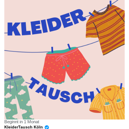
Beginnt in 1 Monat
KleiderTausch Köln