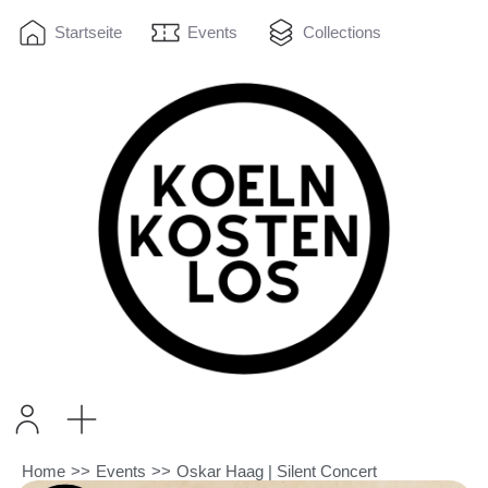
Startseite
Events
Collections
Home
>>
Events
>>
Oskar Haag | Silent Concert