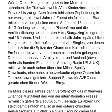
Würde Oskar Haag bereits jetzt seine Memoiren
schreiben, der Titel wäre wohl: „Vom Kinderzimmer in der
Provinz bis zur größten österreichischen Pophoffnung in
nur weniger als zwei Jahren.“ Zuerst ein fulminanter Start
mit einem vielumjubelten ersten Auftritt mit 15 noch, dann
die Gründung seiner eigenen Plattenfirma und die
Veröffentlichung seines ersten Hits „Stargazing“ mit gerade
mal 16 Jahren. Und jetzt, nur eineinhalb Jahre später, blickt
Haag bereits zurück auf insgesamt vier Singles, von denen
jede einzelne die Spitze der Charts des Kultradiosenders
Fm4 eroberte, was vor ihm noch niemandem gelungen ist.
Dazu noch massives Airplay im In- und Ausland (etwa
mehr als hundert Einsätze bei Amazing Radio US & UK),
mittlerweile auch schon über eine Million Spotify
Downloads, eine nahezu ausverkaufte eigene Österreich
Tournee, sowie gefeierte Support Shows für AVEC und
gerade eben für den Weltstar Birdy.
Im März dieses Jahres dann veröffentlicht das mittlerweile
17jährige Multitalent das von der internationalen Presse
hymnisch gefeierte Debut Album „Teenage Lullabies“ und
steigt damit einfach mal so in den österreichischen
Verkaufscharts auf Platz 6 ein. Als Krönung dieser fast