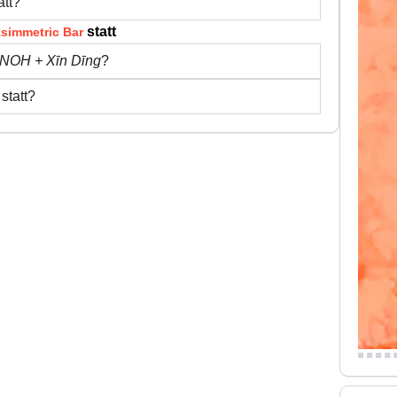
att?
statt
simmetric Bar
NOH + Xīn Dīng
?
statt?