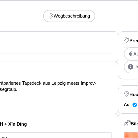
Wegbeschreibung
Pre
Au
U
präpariertes Tapedeck aus Leipzig meets Improv-
usegroup.
Hoc
Asi
Bil
H + Xīn Dīng