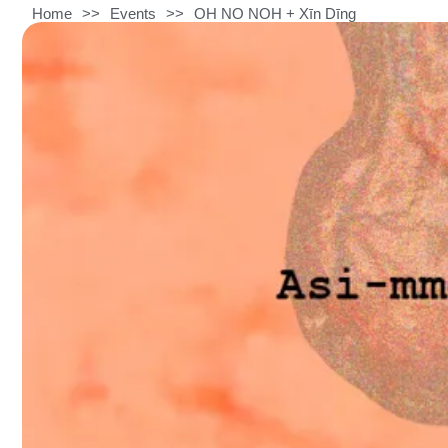
Home
>>
Events
>>
OH NO NOH + Xīn Dīng