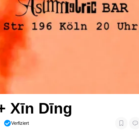
 Xīn Dīng
Verfiziert