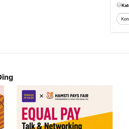
Kat
Kon
Dīng