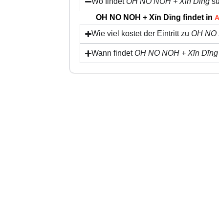
Wo findet
OH NO NOH + Xīn Dīng
st
OH NO NOH + Xīn Dīng findet in
A
Wie viel kostet der Eintritt zu
OH NO 
Wann findet
OH NO NOH + Xīn Dīng