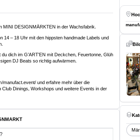
Hoc
manuf
t den MINI DESIGNMÄRKTEN in der Wachsfabrik.
t von 14 – 18 Uhr mit den hippsten handmade Labels und
n.
Bil
st du dich im G’ART’EN mit Deckchen, Feuertonne, Glüh
ssigen DJ Beats so richtig aufwärmen.
m/manufact.event/ und erfahre mehr über die
ub Dinings, Workshops und weitere Events in der
Kat
ESIGNMARKT
Mär
t?