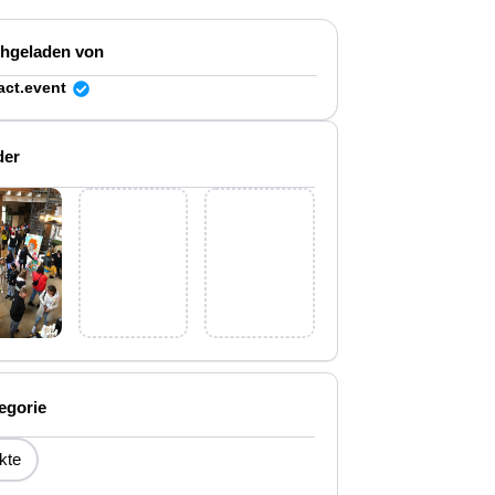
hgeladen von
act.event
der
egorie
kte