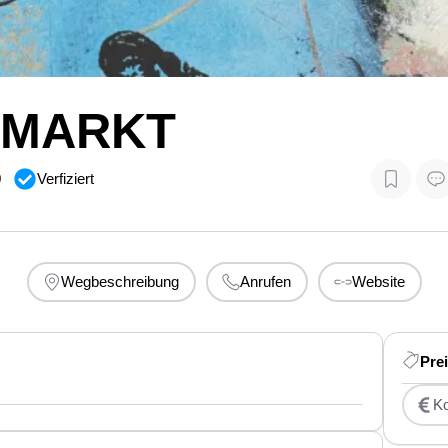
NMARKT
0
Verfiziert
Wegbeschreibung
Anrufen
Website
Pre
Ko