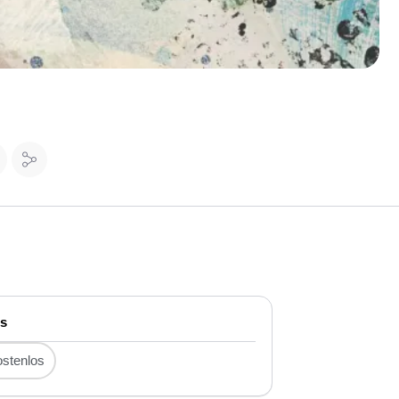
is
stenlos