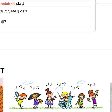
statt
hsfabrik
DESIGNMARKT
?
att?
KT