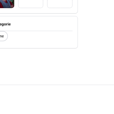
egorie
ne