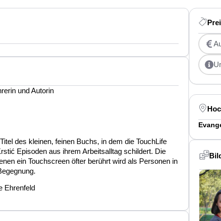
Pre
Au
U
erin und Autorin
Hoc
Evange
Titel des kleinen, feinen Buchs, in dem die TouchLife
tić Episoden aus ihrem Arbeitsalltag schildert. Die
Bil
 denen ein Touchscreen öfter berührt wird als Personen in
 Begegnung.
e Ehrenfeld