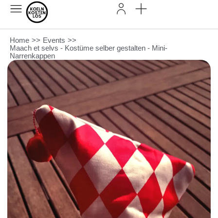
Home
>>
Events
>>
Maach et selvs - Kostüme selber gestalten - Mini-
Narrenkappen