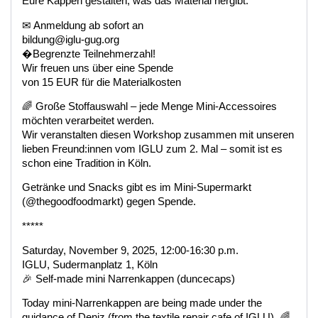
Eure Kappen gestalten, was das Material hergibt.
✉ Anmeldung ab sofort an
bildung@iglu-gug.org
�Begrenzte Teilnehmerzahl!
Wir freuen uns über eine Spende
von 15 EUR für die Materialkosten
🌈 Große Stoffauswahl – jede Menge Mini-Accessoires
möchten verarbeitet werden.
Wir veranstalten diesen Workshop zusammen mit unseren
lieben Freund:innen vom IGLU zum 2. Mal – somit ist es
schon eine Tradition in Köln.
Getränke und Snacks gibt es im Mini-Supermarkt
(@thegoodfoodmarkt) gegen Spende.
*****
Saturday, November 9, 2025, 12:00-16:30 p.m.
IGLU, Sudermanplatz 1, Köln
🎉 Self-made mini Narrenkappen (duncecaps)
Today mini-Narrenkappen are being made under the
guidance of Deniz (from the textile repair cafe of IGLU). 🌈