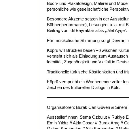
Buch- und Plakatdesign, Malerei und Mode ü
persönliche wie gesellschaftliche Perspektiv
Besondere Akzente setzen in der Ausstellun
Bühnenperformance), Lesungen, u. a. mit Bil
Beitrag von Idil Bayraktar alias „Jilet Ayşe“.
Für musikalische Stimmung sorgt Devran mit
Köprü will Brücken bauen – zwischen Kultu
versteht sich als Einladung zum Austausch
Identität, Zugehörigkeit und Vielfalt in Deuts
Traditionelle türkische Köstlichkeiten und f
Köprü verspricht ein Wochenende voller Ins
Zeichen des kulturellen Dialogs in Köln.
——————————————————
Organisatoren: Burak Can Güven & Sinem
Aussteller*innen: Sema Özbulut // Rukiye Er
Emin Yıldız // Ajda Cosar // Burak Araç // C
Özlem Karaarslan // Sila Karaarslan // Meli