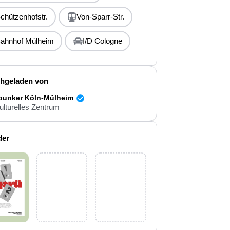
chützenhofstr.
Von-Sparr-Str.
ahnhof Mülheim
I/D Cologne
hgeladen von
rbunker Köln-Mülheim
ulturelles Zentrum
der