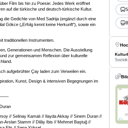
ber Film bis hin zu Poesie: Jedes Werk eröffnet
en auf die türkische und deutsch-türkische Kultur.
S
g die Gedichte von Med Sadrija (ergänzt durch eine
B
al Gökce („Erfolg kennt keine Herkunft“), sowie ein
 traditionellen Instrumenten.
Hoc
ren, Generationen und Menschen. Die Ausstellung
Kultu
 und zur gemeinsamen Reflexion über kulturelle
Soziok
chland.
risch aufgebrühter Çay laden zum Verweilen ein.
Bil
piration, Kunst, Design & intensiven Begegnungen im
———
 Duran
soy // Selinay Kamalı // Ilayda Akkay // Sinem Duran //
an-Arslan Stamm // Dilây Ibis // Mehmet Baştuğ //
ssa Elis // Sena Yüksel