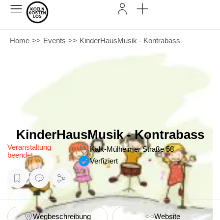
Home
>>
Events
>>
KinderHausMusik - Kontrabass
KinderHausMusik - Kontrabass
Veranstaltung
Kalk-Mülheimer Straße 58
beendet
Verfiziert
Wegbeschreibung
Website