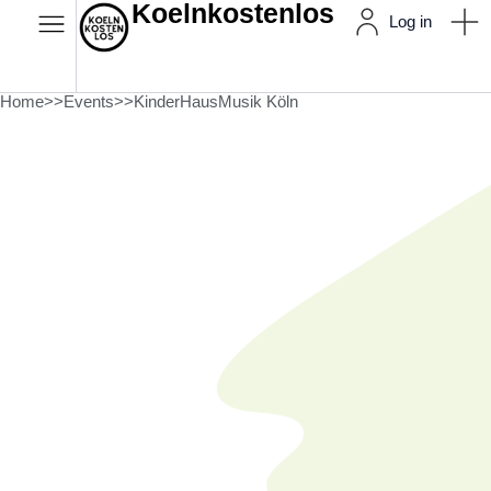
Koelnkostenlos
Log in
Home
>>
Events
>>
KinderHausMusik Köln