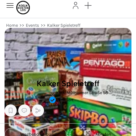
Home
>>
Events
>>
Kalker Spieletreff
Kalker Spieletreff
Veranstaltung
Kalk-Mülheimer Straße 58
beendet
Verfiziert
Wegbeschreibung
Anrufen