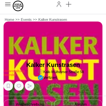
Home
>>
Events
>>
Kalker Kunstrasen
Kalker Kunstrasen
Veranstaltung
Kalk-Mülheimer Straße 58
beendet
Verfiziert
Wegbeschreibung
Anrufen