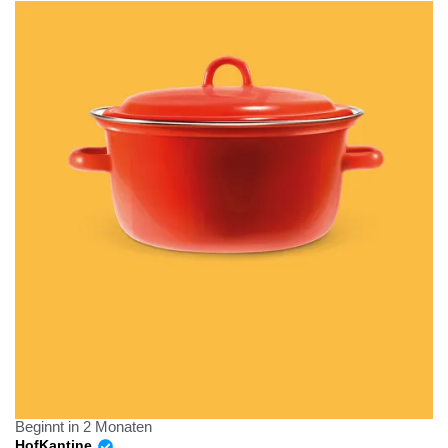
Beginnt in 2 Monaten
HofKantine