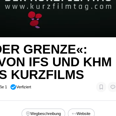
DER GRENZE«:
VON IFS UND KHM
S KURZFILMS
ße 1
Verfiziert
Wegbeschreibung
Website