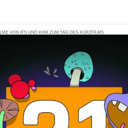
ILME VON IFS UND KHM ZUM TAG DES KURZFILMS