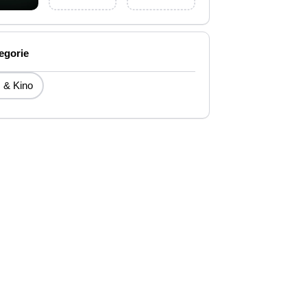
egorie
 & Kino