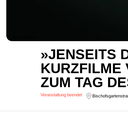
Foto: Kurzfilmtag
»JENSEITS 
KURZFILME 
ZUM TAG DE
Veranstaltung beendet
Bischofsgartenstra