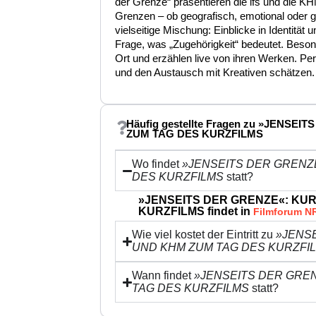
der Grenze“ präsentieren die ifs und die KH
Grenzen – ob geografisch, emotional oder ge
vielseitige Mischung: Einblicke in Identität
Frage, was „Zugehörigkeit“ bedeutet. Beso
Ort und erzählen live von ihren Werken. Per
und den Austausch mit Kreativen schätzen.
Häufig gestellte Fragen zu »JENS
ZUM TAG DES KURZFILMS
Wo findet
»JENSEITS DER GRENZE
DES KURZFILMS
statt?
»JENSEITS DER GRENZE«: KUR
KURZFILMS findet in
Filmforum N
Wie viel kostet der Eintritt zu
»JENSE
UND KHM ZUM TAG DES KURZFI
Wann findet
»JENSEITS DER GREN
TAG DES KURZFILMS
statt?