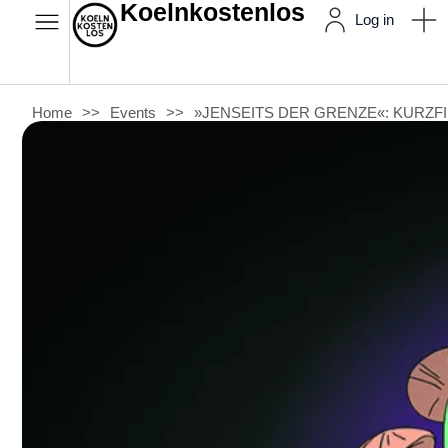
Koelnkostenlos
Log in
Home
>>
Events
>>
»JENSEITS DER GRENZE«: KURZF