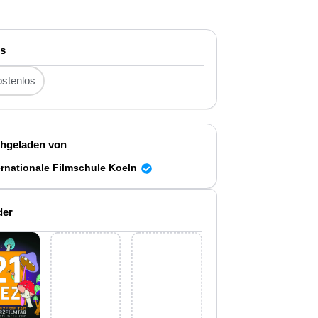
is
stenlos
hgeladen von
ternationale Filmschule Koeln
der