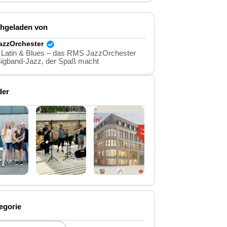
hgeladen von
azzOrchester
 Latin & Blues – das RMS JazzOrchester
 Bigband-Jazz, der Spaß macht
der
egorie