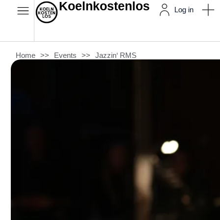
Koelnkostenlos
Log in
Home
>>
Events
>>
Jazzin‘ RMS