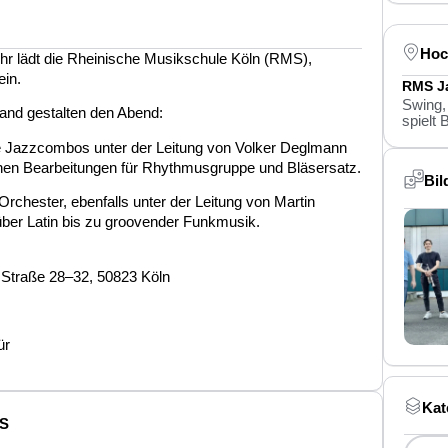
Hoc
 lädt die Rheinische Musikschule Köln (RMS),
ein.
RMS J
Swing,
and gestalten den Abend:
spielt
die Jazzcombos unter der Leitung von Volker Deglmann
nen Bearbeitungen für Rhythmusgruppe und Bläsersatz.
Bil
chester, ebenfalls unter der Leitung von Martin
über Latin bis zu groovender Funkmusik.
 Straße 28–32, 50823 Köln
ür
Kat
MS