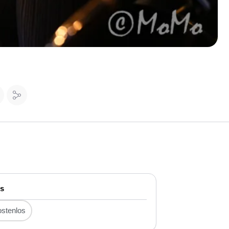
is
stenlos