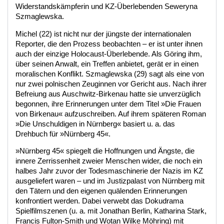
Widerstandskämpferin und KZ-Überlebenden Seweryna
Szmaglewska.
Michel (22) ist nicht nur der jüngste der internationalen
Reporter, die den Prozess beobachten – er ist unter ihnen
auch der einzige Holocaust-Überlebende. Als Göring ihm,
über seinen Anwalt, ein Treffen anbietet, gerät er in einen
moralischen Konflikt. Szmaglewska (29) sagt als eine von
nur zwei polnischen Zeuginnen vor Gericht aus. Nach ihrer
Befreiung aus Auschwitz-Birkenau hatte sie unverzüglich
begonnen, ihre Erinnerungen unter dem Titel »Die Frauen
von Birkenau« aufzuschreiben. Auf ihrem späteren Roman
»Die Unschuldigen in Nürnberg« basiert u. a. das
Drehbuch für »Nürnberg 45«.
»Nürnberg 45« spiegelt die Hoffnungen und Ängste, die
innere Zerrissenheit zweier Menschen wider, die noch ein
halbes Jahr zuvor der Todesmaschinerie der Nazis im KZ
ausgeliefert waren – und im Justizpalast von Nürnberg mit
den Tätern und den eigenen quälenden Erinnerungen
konfrontiert werden. Dabei verwebt das Dokudrama
Spielfilmszenen (u. a. mit Jonathan Berlin, Katharina Stark,
Francis Fulton-Smith und Wotan Wilke Möhring) mit