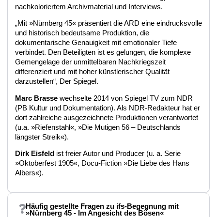
nachkoloriertem Archivmaterial und Interviews.
„Mit »Nürnberg 45« präsentiert die ARD eine eindrucksvolle
und historisch bedeutsame Produktion, die
dokumentarische Genauigkeit mit emotionaler Tiefe
verbindet. Den Beteiligten ist es gelungen, die komplexe
Gemengelage der unmittelbaren Nachkriegszeit
differenziert und mit hoher künstlerischer Qualität
darzustellen“, Der Spiegel.
Marc Brasse
wechselte 2014 von Spiegel TV zum NDR
(PB Kultur und Dokumentation). Als NDR-Redakteur hat er
dort zahlreiche ausgezeichnete Produktionen verantwortet
(u.a. »Riefenstahl«, »Die Mutigen 56 – Deutschlands
längster Streik«).
Dirk Eisfeld
ist freier Autor und Producer (u. a. Serie
»Oktoberfest 1905«, Docu-Fiction »Die Liebe des Hans
Albers«).
Häufig gestellte Fragen zu ifs-Begegnung mit
»Nürnberg 45 - Im Angesicht des Bösen«