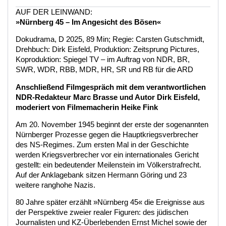
AUF DER LEINWAND:
»Nürnberg 45 – Im Angesicht des Bösen«
Dokudrama, D 2025, 89 Min; Regie: Carsten Gutschmidt,
Drehbuch: Dirk Eisfeld, Produktion: Zeitsprung Pictures,
Koproduktion: Spiegel TV – im Auftrag von NDR, BR,
SWR, WDR, RBB, MDR, HR, SR und RB für die ARD
Anschließend Filmgespräch mit dem verantwortlichen
NDR-Redakteur Marc Brasse und Autor Dirk Eisfeld,
moderiert von Filmemacherin Heike Fink
Am 20. November 1945 beginnt der erste der sogenannten
Nürnberger Prozesse gegen die Hauptkriegsverbrecher
des NS-Regimes. Zum ersten Mal in der Geschichte
werden Kriegsverbrecher vor ein internationales Gericht
gestellt: ein bedeutender Meilenstein im Völkerstrafrecht.
Auf der Anklagebank sitzen Hermann Göring und 23
weitere ranghohe Nazis.
80 Jahre später erzählt »Nürnberg 45« die Ereignisse aus
der Perspektive zweier realer Figuren: des jüdischen
Journalisten und KZ-Überlebenden Ernst Michel sowie der