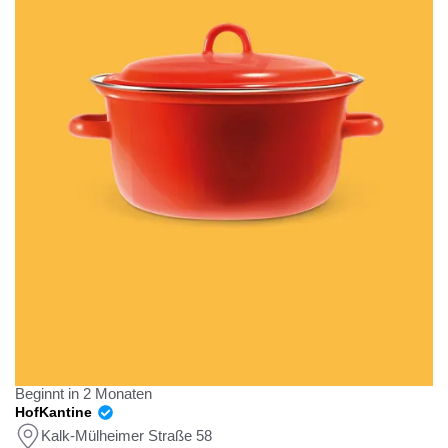
Beginnt in 2 Monaten
HofKantine
Kalk-Mülheimer Straße 58