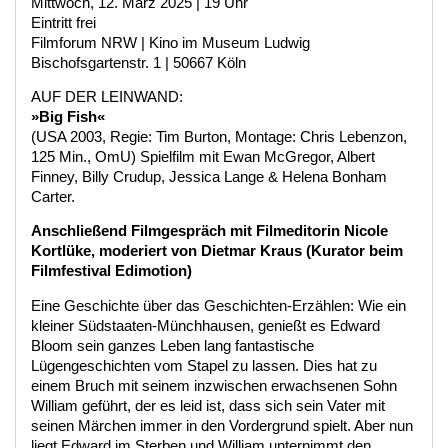
Mittwoch, 12. März 2025 | 19 Uhr
Eintritt frei
Filmforum NRW | Kino im Museum Ludwig
Bischofsgartenstr. 1 | 50667 Köln
AUF DER LEINWAND:
»Big Fish«
(USA 2003, Regie: Tim Burton, Montage: Chris Lebenzon,
125 Min., OmU) Spielfilm mit Ewan McGregor, Albert
Finney, Billy Crudup, Jessica Lange & Helena Bonham
Carter.
Anschließend Filmgespräch mit Filmeditorin Nicole
Kortlüke, moderiert von Dietmar Kraus (Kurator beim
Filmfestival Edimotion)
Eine Geschichte über das Geschichten-Erzählen: Wie ein
kleiner Südstaaten-Münchhausen, genießt es Edward
Bloom sein ganzes Leben lang fantastische
Lügengeschichten vom Stapel zu lassen. Dies hat zu
einem Bruch mit seinem inzwischen erwachsenen Sohn
William geführt, der es leid ist, dass sich sein Vater mit
seinen Märchen immer in den Vordergrund spielt. Aber nun
liegt Edward im Sterben und William unternimmt den