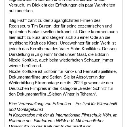
Versuch, im Dickicht der Erfindungen ein paar Wahrheiten
aufzudecken.
„Big Fish” zählt zu den zugänglichsten Filmen des
Regisseurs Tim Burton, der für seine exzentrischen und
opulenten Fantasiewelten bekannt ist. Diese kommen auch
hier nicht zu kurz und steigern sich zu einer Ode an die
mythische Kraft des Kinos. Ungewohnter für sein Werk ist
jedoch das Kernthema des Vater-Sohn-Konfliktes. Dessen
Darstellung in „Big Fish” findet unser Gast, die Editorin
Nicole Kortlüke, auch beim wiederholten Schauen immer
wieder berührend.
Nicole Kortlüke ist Editorin für Kino- und Fernsehspielfilme,
Dokumentarfilme und Serien. Sie ist Absolventin der
Weiterbildung Filmmontage der ifs. 2024 gewann sie den
Deutschen Filmpreis in der Kategorie „Bester Schnitt“ für
den Dokumentarfilm „Sieben Winter in Teheran“.
Eine Veranstaltung von Edimotion – Festival für Filmschnitt
und Montagekunst
in Kooperation mit der ifs Internationale Filmschule Köln, im
Rahmen des Filmforums NRW e.V. Mit freundlicher
Unterstützung des Kulturamts der Stadt Köln.