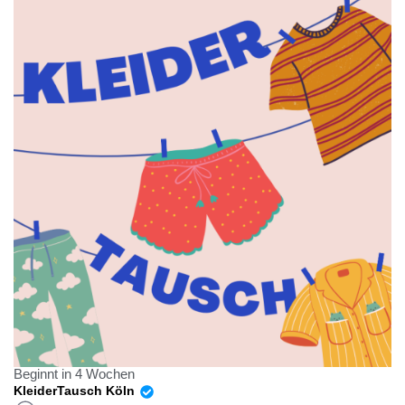
Beginnt in 4 Wochen
KleiderTausch Köln