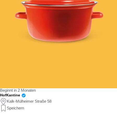
Beginnt in 2 Monaten
HofKantine
Kalk-Mülheimer Straße 58
Speichern