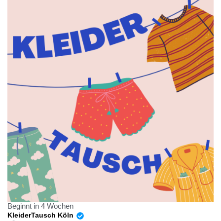
Beginnt in 4 Wochen
KleiderTausch Köln