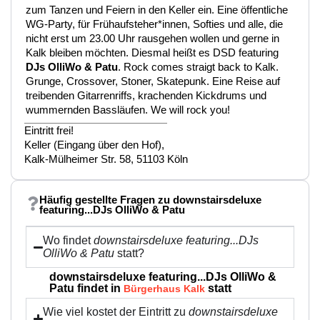
zum Tanzen und Feiern in den Keller ein. Eine öffentliche
WG-Party, für Frühaufsteher*innen, Softies und alle, die
nicht erst um 23.00 Uhr rausgehen wollen und gerne in
Kalk bleiben möchten. Diesmal heißt es DSD featuring
DJs OlliWo & Patu
. Rock comes straigt back to Kalk.
Grunge, Crossover, Stoner, Skatepunk. Eine Reise auf
treibenden Gitarrenriffs, krachenden Kickdrums und
wummernden Bassläufen. We will rock you!
Eintritt frei!
Keller (Eingang über den Hof),
Kalk-Mülheimer Str. 58, 51103 Köln
Häufig gestellte Fragen zu downstairsdeluxe
featuring...DJs OlliWo & Patu
Wo findet
downstairsdeluxe featuring...DJs
OlliWo & Patu
statt?
downstairsdeluxe featuring...DJs OlliWo &
Patu findet in
statt
Bürgerhaus Kalk
Wie viel kostet der Eintritt zu
downstairsdeluxe