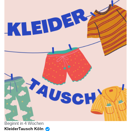
Beginnt in 4 Wochen
KleiderTausch Köln