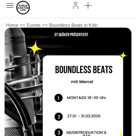
Home
>>
Events
>>
Boundless Beats in Köln