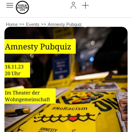
Home
>>
Events
>>
Amnesty Pubquiz