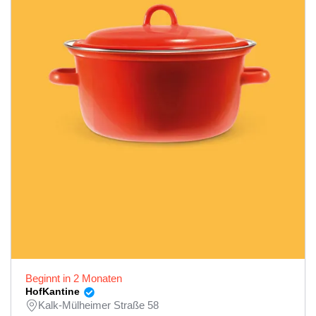
Beginnt in 2 Monaten
HofKantine
Kalk-Mülheimer Straße 58