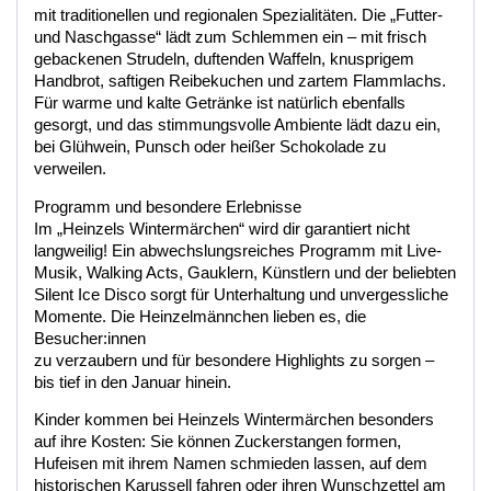
mit traditionellen und regionalen Spezialitäten. Die „Futter-
und Naschgasse“ lädt zum Schlemmen ein – mit frisch
gebackenen Strudeln, duftenden Waffeln, knusprigem
Handbrot, saftigen Reibekuchen und zartem Flammlachs.
Für warme und kalte Getränke ist natürlich ebenfalls
gesorgt, und das stimmungsvolle Ambiente lädt dazu ein,
bei Glühwein, Punsch oder heißer Schokolade zu
verweilen.
Programm und besondere Erlebnisse
Im „Heinzels Wintermärchen“ wird dir garantiert nicht
langweilig! Ein abwechslungsreiches Programm mit Live-
Musik, Walking Acts, Gauklern, Künstlern und der beliebten
Silent Ice Disco sorgt für Unterhaltung und unvergessliche
Momente. Die Heinzelmännchen lieben es, die
Besucher:innen
zu verzaubern und für besondere Highlights zu sorgen –
bis tief in den Januar hinein.
Kinder kommen bei Heinzels Wintermärchen besonders
auf ihre Kosten: Sie können Zuckerstangen formen,
Hufeisen mit ihrem Namen schmieden lassen, auf dem
historischen Karussell fahren oder ihren Wunschzettel am