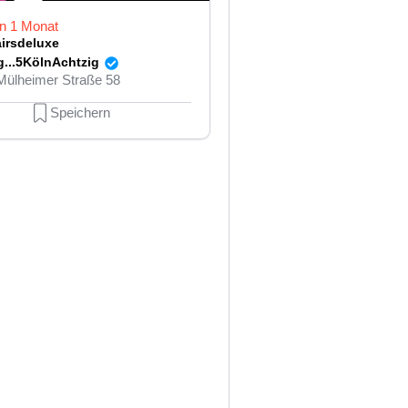
in 1 Monat
irsdeluxe
g...5KölnAchtzig
Mülheimer Straße 58
Speichern