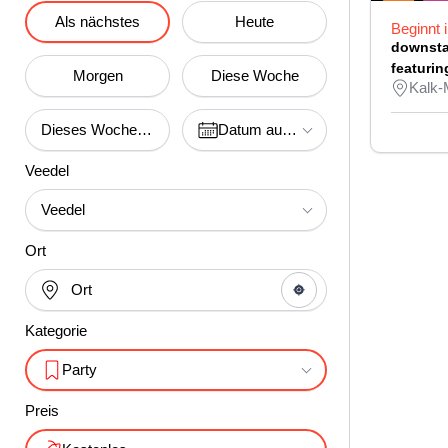
Als nächstes
Heute
Beginnt 
downsta
featurin
Morgen
Diese Woche
Kalk-
Dieses Wochenende
Datum auswählen
Veedel
Veedel
Ort
Kategorie
Party
Preis